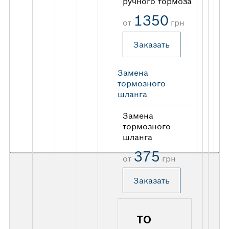
ручного тормоза
1350
от
грн
Заказать
Замена
тормозного
шланга
Замена
тормозного
шланга
375
от
грн
Заказать
ТО