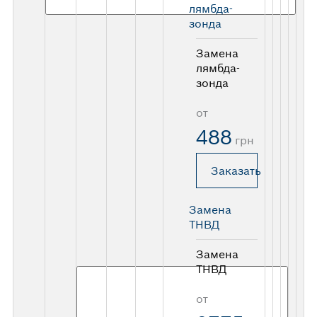
лямбда-
зонда
Замена
лямбда-
зонда
от
488
грн
Заказать
Замена
ТНВД
Замена
ТНВД
от