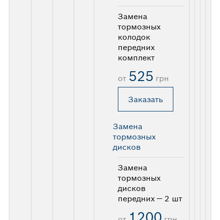
Замена
тормозных
колодок
передних
комплект
525
от
грн
Заказать
Замена
тормозных
дисков
Замена
тормозных
дисков
передних — 2 шт
1200
от
грн