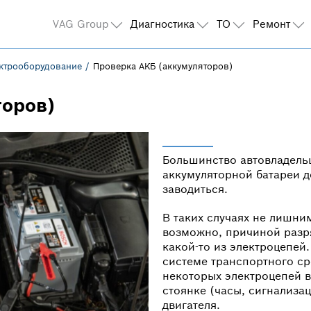
VAG Group
Диагностика
ТО
Ремонт
ктрооборудование
Проверка АКБ (аккумуляторов)
торов)
Большинство автовладель
аккумуляторной батареи до
заводиться.
В таких случаях не лишни
возможно, причиной разря
какой-то из электроцепе
системе транспортного ср
некоторых электроцепей в
стоянке (часы, сигнализац
двигателя.