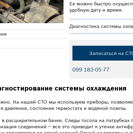
Ее можно быстро осуществ
удобную дату и время.
Диагностика системы охл
ния
Записаться на СТ
099 183-05-77
агностирование системы охлаждения
ложно. На нашей СТО мы используем приборы, позволя
я давления, состояние термостата и водяной помпы.
 в расширительном бачке. Следы тосола на патрубках 
зация соединений — все это приводит к утечке антифр
е справляется со своей задачей.Одной из вероятных 