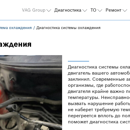
VAG Group
Диагностика
ТО
Ремонт
тема охлаждения
Диагностика системы охлаждения
лаждения
Диагностика системы охла
двигатель вашего автомоб
заклинил. Современные а
организмы, где работоспо
двигателя крайне важно 
температуры. Неисправнос
вызвать нарушение работ
не наберет требуемую темп
перегреется вплоть до пол
поможет диагностика сист