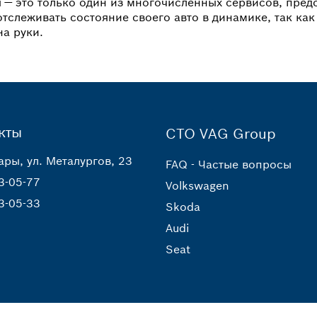
 — это только один из многочисленных сервисов, пре
тслеживать состояние своего авто в динамике, так к
на руки.
кты
СТО VAG Group
ары, ул. Металургов, 23
FAQ - Частые вопросы
3-05-77
Volkswagen
3-05-33
Skoda
Audi
Seat