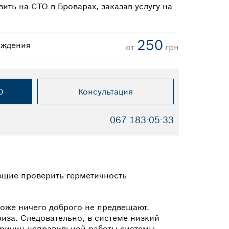
ить на СТО в Броварах, заказав услугу на
250
аждения
от
грн
О
Консультация
067 183-05-33
ющие проверить герметичность
тоже ничего доброго не предвещают.
иза. Следовательно, в системе низкий
причин неправильной работы системы