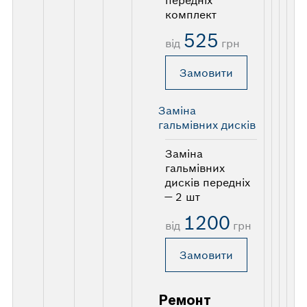
комплект
525
від
грн
Замовити
Заміна
гальмівних дисків
Заміна
гальмівних
дисків передніх
— 2 шт
1200
від
грн
Замовити
Ремонт