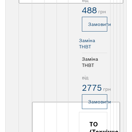
488
грн
Замовити
Заміна
ТНВТ
Заміна
ТНВТ
від
2775
грн
Замовити
ТО