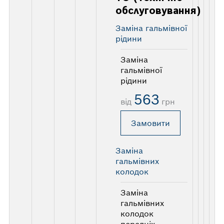
обслуговування)
Заміна гальмівної
рідини
Заміна
гальмівної
рідини
563
від
грн
Замовити
Заміна
гальмівних
колодок
Заміна
гальмівних
колодок
передніх