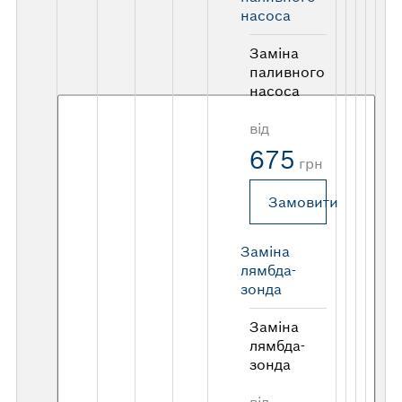
насоса
Заміна
паливного
насоса
від
675
грн
Замовити
Заміна
лямбда-
зонда
Заміна
лямбда-
зонда
від