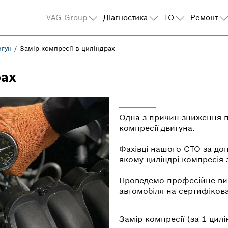
VAG Group
Діагностика
ТО
Ремонт
игун
Замір компресії в циліндрах
рах
Одна з причин зниження п
компресії двигуна.
Фахівці нашого СТО за до
якому циліндрі компресія
Проведемо професійне вим
автомобіля на сертифіков
Замір компресії (за 1 цилі