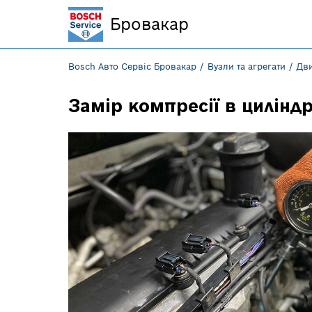
Бровакар
Bosch Авто Сервіс Бровакар
Вузли та агрегати
Дв
Замір компресії в цилінд