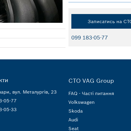
Записатись на СТ
099 183-05-77
кти
СТО VAG Group
ари, вул. Металургів, 23
FAQ - Часті питання
3-05-77
Volkswagen
3-05-33
Skoda
Audi
Seat