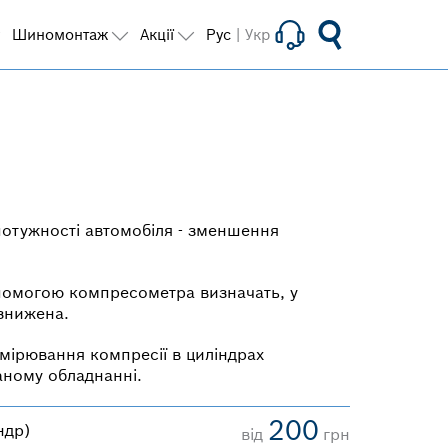
Шиномонтаж
Акції
Рус
|
Укр
отужності автомобіля - зменшення
помогою компресометра визначать, у
 знижена.
ірювання компресії в циліндрах
аному обладнанні.
200
ндр)
від
грн