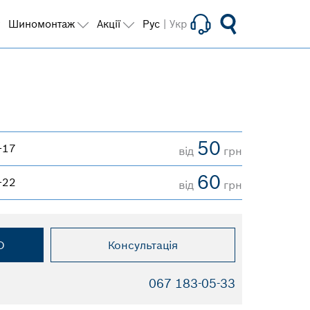
Шиномонтаж
Акції
Рус
|
Укр
50
-17
від
грн
60
-22
від
грн
О
Консультація
067 183-05-33