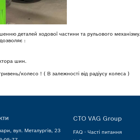
енню деталей ходової частини та рульового механізму
дозволяє :
ктора шин.
ивень/колесо ! ( В залежності від радіусу колеса )
кти
СТО VAG Group
ари, вул. Металургів, 23
FAQ - Часті питання
3-05-77