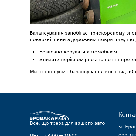
Балансування запобігає прискореному знош
поверхні шини з дорожним покриттям, що 
Безпечно керувати автомобілем
Знизити нерівномірне зношення проте
Ми пропонуємо балансування коліс від 50 гр
Конта
Все, що треба для вашого авто
м. Бров
ПН-ПТ: 8:00 — 19:00
099 18