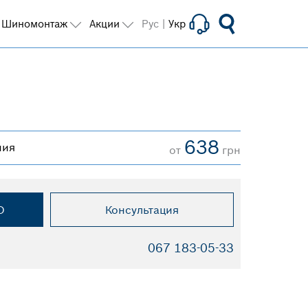
Шиномонтаж
Акции
Рус
|
Укр
638
ния
от
грн
О
Консультация
067 183-05-33