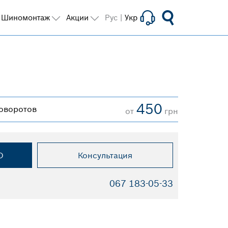
Шиномонтаж
Акции
Рус
|
Укр
450
оворотов
от
грн
О
Консультация
067 183-05-33