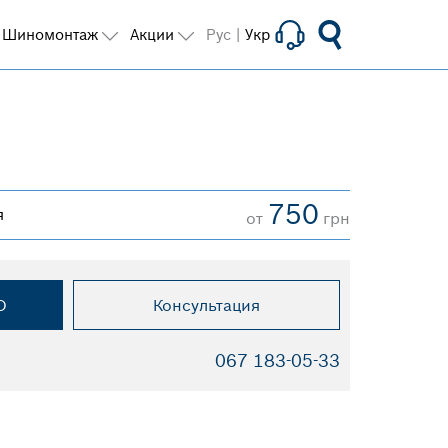
Шиномонтаж
Акции
Рус
|
Укр
750
я
от
грн
О
Консультация
067 183-05-33